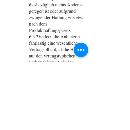
diesbezüglich nichts Anderes
geregelt ist oder aufgrund
zwingender Haftung wie etwa
nach dem
Produkthaftungsgesetz.
6.3.2Verletzt die Anbieterin
fahrlässig eine wesentliche
Vertragspflicht, ist die Haftung
auf den vertragstypischen,
vorhersehbaren Schaden
begrenzt, sofern nicht gemäß
vorstehender Ziffer
unbeschränkt gehaftet wird.
Wesentliche Vertragspflichten
sind Pflichten, die der Vertrag
der Anbieterin nach seinem
Inhalt zur Erreichung des
Vertragszwecks auferlegt,
deren Erfüllung die
ordnungsgemäße