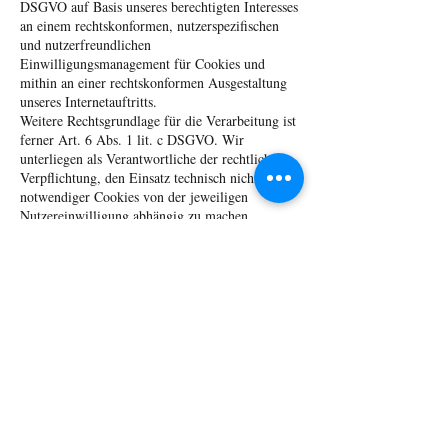
DSGVO auf Basis unseres berechtigten Interesses
an einem rechtskonformen, nutzerspezifischen
und nutzerfreundlichen
Einwilligungsmanagement für Cookies und
mithin an einer rechtskonformen Ausgestaltung
unseres Internetauftritts.
Weitere Rechtsgrundlage für die Verarbeitung ist
ferner Art. 6 Abs. 1 lit. c DSGVO. Wir
unterliegen als Verantwortliche der rechtlichen
Verpflichtung, den Einsatz technisch nicht
notwendiger Cookies von der jeweiligen
Nutzereinwilligung abhängig zu machen.
Soweit erforderlich, haben wir mit dem Anbieter
einen Auftragsverarbeitungsvertrag geschlossen,
der den Schutz der Daten unserer Seitenbesucher
sicherstellt und eine unberechtigte Weitergabe an
Dritte untersagt.
Weitere Informationen zum Betreiber und den
Einstellungsmöglichkeiten des Cookie-Consent-
Tools finden Sie direkt in der entsprechenden
Benutzeroberfläche auf unserer Website.
9) Rechte des Betroffenen
9.1 Das geltende Datenschutzrecht gewährt Ihnen