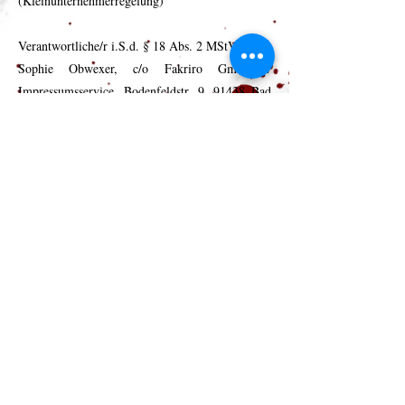
(Kleinunternehmerregelung)
Verantwortliche/r i.S.d. § 18 Abs. 2 MStV:
Sophie Obwexer, c/o Fakriro GmbH /
Impressumsservice, Bodenfeldstr. 9, 91438 Bad
Windsheim
Wir sind zur Teilnahme an einem
Streitbeilegungsverfahren vor einer
Verbraucherschlichtungsstelle weder verpflichtet
noch bereit.
Du willst Neuigkeiten zu meinen
Büchern erhalten?
Dann melde dich an, um nichts zu
verpassen!